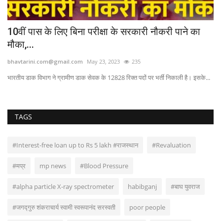
10वीं पास के लिए बिना परीक्षा के सरकारी नौकरी पाने का
ପ
मौका,...
ବ
bhavtarini.com@gmail.com
May 23, 2023
235
bh
भारतीय डाक विभाग ने ग्रामीण डाक सेवक के 12828 रिक्त पदों पर भर्ती निकाली है। इसके...
TAGS
#Interest-free loan up to Rs 5 lakh #राजस्थान
#Revaluation
#मप्र
mp news
#Blood Pressure
#alpha particle X-ray spectrometer
habibganj
#बाघ युवराज
#जगद्गुरु शंकराचार्य स्वामी स्वरूपानंद सरस्वती
poor people