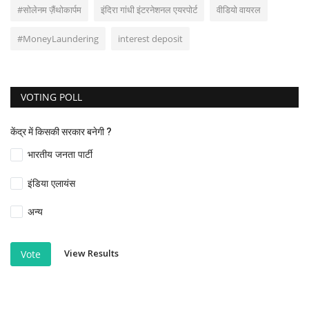
#सोलेनम ज़ैंथोकार्पम
इंदिरा गांधी इंटरनेशनल एयरपोर्ट
वीडियो वायरल
#MoneyLaundering
interest deposit
VOTING POLL
केंद्र में किसकी सरकार बनेगी ?
भारतीय जनता पार्टी
इंडिया एलायंस
अन्य
View Results
Vote