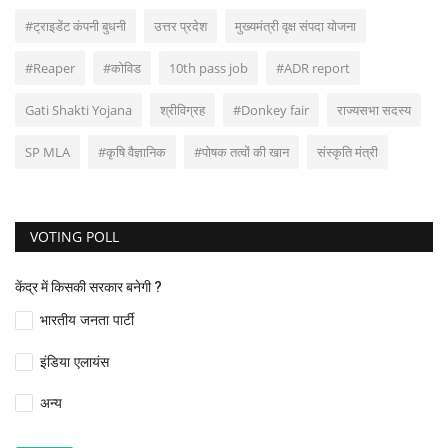
#ट्राइडेंट कंपनी बुधनी
उत्तर प्रदेश
मुख्यमंत्री वृक्ष संपदा योजना
#Reaper
#कोविड
10th pass job
#ADR report
Gati Shakti Yojana
श्रीविग्रह
#Donkey fair
राज्यसभा सदस्य
SP MLA
#कृषि वैज्ञानिक
#पोषक तत्वों की खान
संस्कृति मंत्री
VOTING POLL
केंद्र में किसकी सरकार बनेगी ?
भारतीय जनता पार्टी
इंडिया एलायंस
अन्य