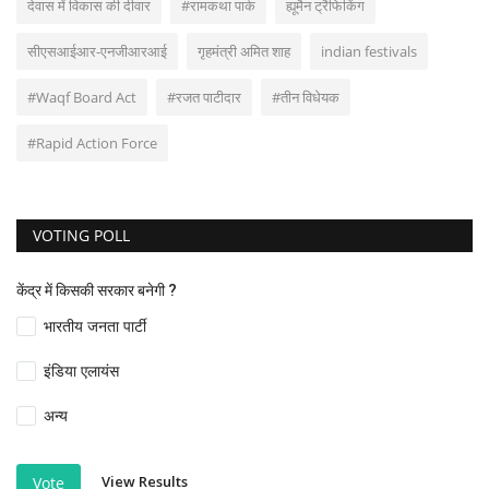
देवास में विकास की दीवार
#रामकथा पार्क
ह्यूमैन ट्रैफिकिंग
सीएसआईआर-एनजीआरआई
गृहमंत्री अमित शाह
indian festivals
#Waqf Board Act
#रजत पाटीदार
#तीन विधेयक
#Rapid Action Force
VOTING POLL
केंद्र में किसकी सरकार बनेगी ?
भारतीय जनता पार्टी
इंडिया एलायंस
अन्य
View Results
Vote