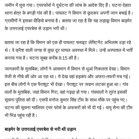
कैरियर
जमीन में घुस गया। एयरफोर्स ने दुर्घटना की जांच के आदेश दिए हैं। घटना देहात
थाना क्षेत्र के बगड़ी गांव की है। पायलट ने विमान से कूदकर अपनी जान बचाई है।
पर्यटन
ग्रामीणों ने इसका वीडियो बनाया है। बताया जा रहा है कि यह लड़ाकू विमान बाड़मेर
के उत्तरलाई एयरबेस से उड़ान भरी थी।
खेल
बताया जा रहा है कि विमान को एक ही पायलट फ्लाइट लेफ्टिनेंट अभिलाष उड़ा रहे
धर्म
थे। वे क्रैश वाली जगह से कुछ दूर घायल अवस्था में मिले। उन्हें अस्पताल में भर्ती
कराया गया है। घटना सुबह करीब 8:15 की है।
मनोरंजन
जानकारी के मुताबिक, लोगों ने आसमान में विमान से धुआं निकलता देखा। विमान
तेजी से नीचे की ओर आ रहा था। ये देख वहां हड़कंप और अफरा-तफरी मच गई।
बिजनेस
इस बीच लोगों ने एक पैराशूट भी देखा। पैराशूट पर जवान लटका हुआ था। गांव
वालों के मुताबिक, जहां विमान गिरा, वहां गड्ढा हो गया। गांववालों ने तुरंत इसकी
राशिफल
सूचना पुलिस को दी। एसपी मनोज कुमार सिंह टीम के साथ मौके पर पहुंच गए।
घटना की सूचना ग्वालियर एयर फोर्स के अफसरों को भी दी गई। वायु सेना की टीम
संपर्क
भी भिंड पहुंच रही है।
बाड़मेर के उत्तरलाई एयरबेस से भरी थी उड़ान