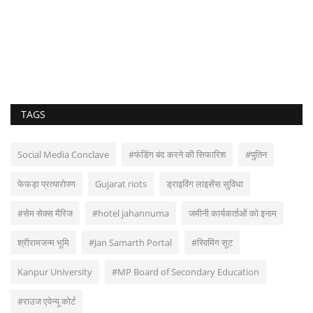
TAGS
Social Media Conclave
#फंडिंग बंद करने की सिफारिश
#पुतिन
फेफड़ा प्रत्यारोपण
Gujarat riots
ड्राइविंग लाइसेंस सुविधा
#सेम सेक्स मैरिज
#hotel jahannuma
जमीनी कार्यकर्ताओं को इनाम
श्रीरामजन्म भूमि
#Jan Samarth Portal
#स्विमिंग सूट
Kanpur University
#MP Board of Secondary Education
#राउज एवेन्यू कोर्ट