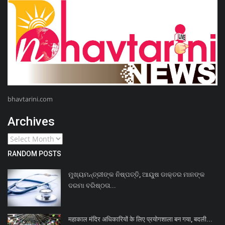
bhavtarini.com
Archives
RANDOM POSTS
ମୁଖ୍ୟମନ୍ତ୍ରୀଙ୍କ ନିଷ୍ପତ୍ତି, ଆୟୁଷ ଡାକ୍ତର ମାନଙ୍କ
ଦରମା ବରିଷ୍ଠତା...
महाकाल मंदिर अधिकारियों के लिए प्रयोगशाला बन गया, बदली...