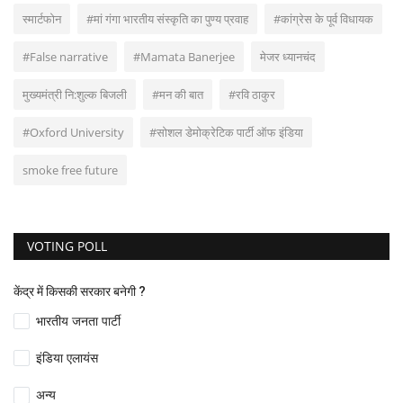
स्मार्टफोन
#मां गंगा भारतीय संस्कृति का पुण्य प्रवाह
#कांग्रेस के पूर्व विधायक
#False narrative
#Mamata Banerjee
मेजर ध्यानचंद
मुख्यमंत्री नि:शुल्क बिजली
#मन की बात
#रवि ठाकुर
#Oxford University
#सोशल डेमोक्रेटिक पार्टी ऑफ इंडिया
smoke free future
VOTING POLL
केंद्र में किसकी सरकार बनेगी ?
भारतीय जनता पार्टी
इंडिया एलायंस
अन्य