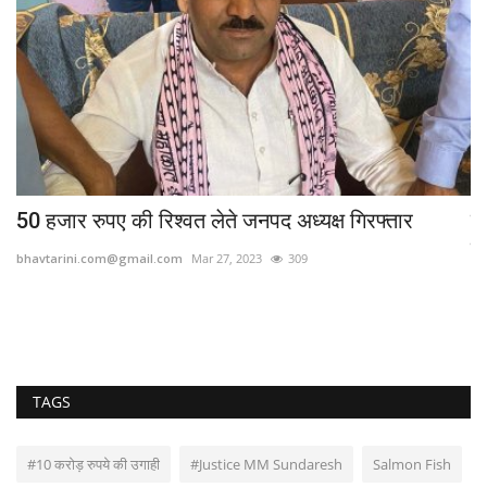
50 हजार रुपए की रिश्वत लेते जनपद अध्यक्ष गिरफ्तार
प
जु
bhavtarini.com@gmail.com
Mar 27, 2023
309
bh
TAGS
#10 करोड़ रुपये की उगाही
#Justice MM Sundaresh
Salmon Fish