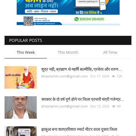
कैरियर
पर्यटन
खेल
POPULAR POSTS
धर्म
This Week
This Month
All Time
मनोरंजन
शुद्र नही, ब्राह्मण थे महर्षि बाल्मीकि, प्रचेता और वरुण...
bhavtarini.com@gmail.com
Oct 17, 2024
126
बिजनेस
राशिफल
सरकार के दो वर्ष पूर्ण होने पर जिला प्रभारी मंत्री गजेन्द्र...
bhavtarini.com@gmail.com
Dec 13, 2025
99
संपर्क
झाबुआ बना शतप्रतिशत स्मार्ट मीटर वाला दूसरा जिला