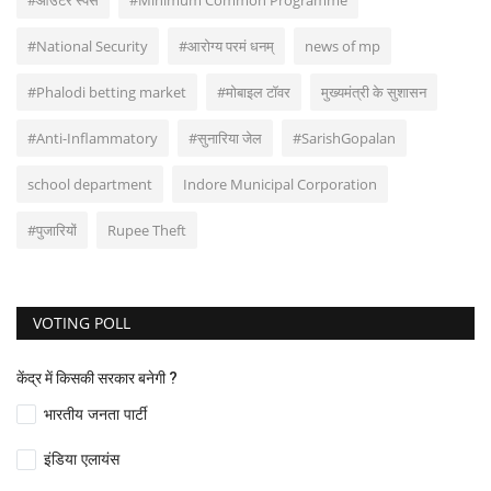
#आउटर स्पेस
#Minimum Common Programme
#National Security
#आरोग्य परमं धनम्
news of mp
#Phalodi betting market
#मोबाइल टॉवर
मुख्यमंत्री के सुशासन
#Anti-Inflammatory
#सुनारिया जेल
#SarishGopalan
school department
Indore Municipal Corporation
#पुजारियों
Rupee Theft
VOTING POLL
केंद्र में किसकी सरकार बनेगी ?
भारतीय जनता पार्टी
इंडिया एलायंस