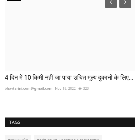
4 दिन में 10 किमी नहीं जा पाया उचित मूल्य दुकानों के लिए...
आ
की
bhavtarini.com@gmail.com
Nov 18, 2022
323
bh
TAGS