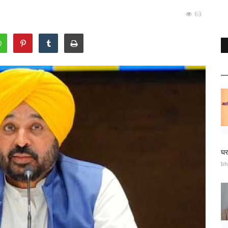
63
घर
bh