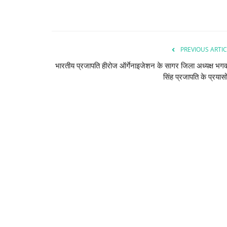
अलीराजपुर
PREVIOUS ARTIC
भारतीय प्रजापति हीरोज ऑर्गेनाइजेशन के सागर जिला अध्यक्ष भग
सिंह प्रजापति के प्रयासों
भगोरिया में थिरके पूर्व मुख्यमंत्री कमल न
ढोल,...
bhavtarini.com@gmail.com
Mar 3, 2023
220
आलीराजपुर। मध्‍य प्रदेश कांग्रेस अध्यक्ष और पूर्व मुख्यमंत्री
शुक्रवार को...