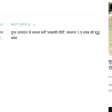
झारखंड
LE
NEXT ARTICLE
वान
दुग्ध उत्पादन से कमला बनीं ‘लखपति दीदी’, सालाना 1.5 लाख की शुद्ध
...
बचत
ाथ, बजाया
वित्त मंत्री ने बैंकिंग नीति पर खड़ा किया सवाल,
मु
कहा- मंत्री-विधायकों...
र
bhavtarini.com@gmail.com
Feb 14, 2025
369
bh
 कमल नाथ
भो
ट्र