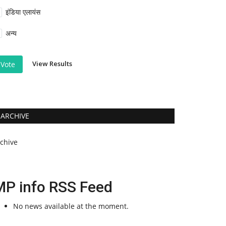
इंडिया एलायंस
अन्य
View Results
Vote
ARCHIVE
rchive
MP info RSS Feed
No news available at the moment.