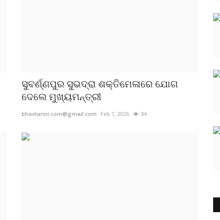
ସୁବର୍ଣ୍ଣପୁର ସୁଭଦ୍ରା ଶକ୍ତିମେଳାରେ ଯୋଗ
ଦେଲେ ମୁଖ୍ୟମନ୍ତ୍ରୀ
bhavtarini.com@gmail.com
Feb 1, 2026
84