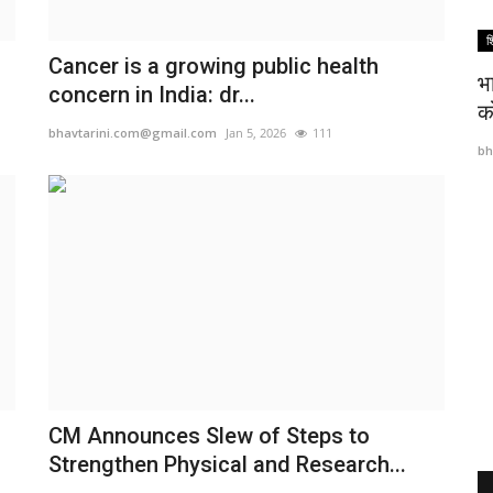
खंडवा
श
Cancer is a growing public health
सुरक्षा
भ
concern in India: dr...
को
bhavtarini.com@gmail.com
Jan 5, 2026
111
bh
रिश्वत लेते रंगे हाथों गिरफ्तार घूसखोर संभागीय
परियोजना...
bhavtarini.com@gmail.com
Aug 5, 2022
367
CM Announces Slew of Steps to
Strengthen Physical and Research...