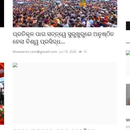
ପ୍ରତିକୂଳ ପାଗ ସତ୍ତ୍ୱେ ସୁରୁଖୁରୁରେ ଅନୁଷ୍ଠିତ
ହେଲା ବିଶ୍ୱ ପ୍ରସିଦ୍ଧ...
bhavtarini.com@gmail.com
Jul 18, 2026
16
घर
bh