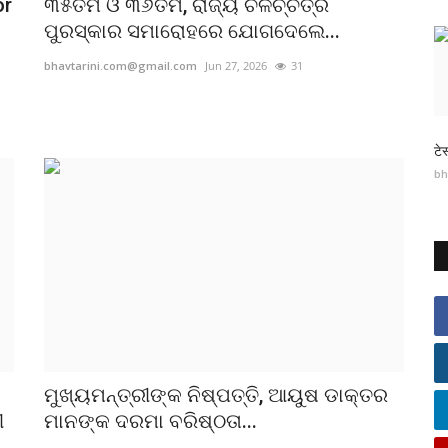
or
୩୫ତମ ଓ ୩୬ତମ, ​ରାଜ୍ୟ ଚଳଚ୍ଚିତ୍ର
ପୁରସ୍କାର ସମାରୋହରେ ଯୋଗଦେଲେ...
bhavtarini.com@gmail.com
Jun 27, 2026
31
टे
bh
ମୁଖ୍ୟମନ୍ତ୍ରୀଙ୍କ ନିଷ୍ପତ୍ତି, ଆୟୁଷ ଡାକ୍ତର
ୀ
ମାନଙ୍କ ଦରମା ବରିଷ୍ଠତା...