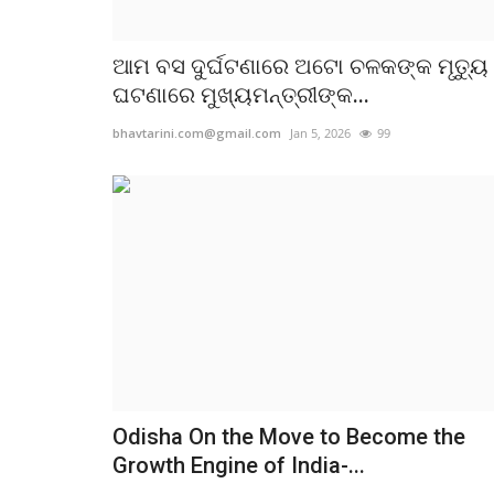
इंदौर
ଆମ ବସ ଦୁର୍ଘଟଣାରେ ଅଟୋ ଚଳକଙ୍କ ମୃତ୍ୟୁ
महाकाल में भगदड़ के बाद प्रशासन सतर्क , 
ଘଟଣାରେ ମୁଖ୍ୟମନ୍ତ୍ରୀଙ୍କ...
व्यवस्था...
bhavtarini.com@gmail.com
Jan 5, 2026
99
bhavtarini.com@gmail.com
Jul 28, 2021
561
Odisha On the Move to Become the
Growth Engine of India-...