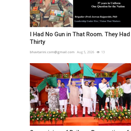
I Had No Gun in That Room. They Had
Thirty
bhavtarini.com@gmail.com
Aug 5, 2026
13