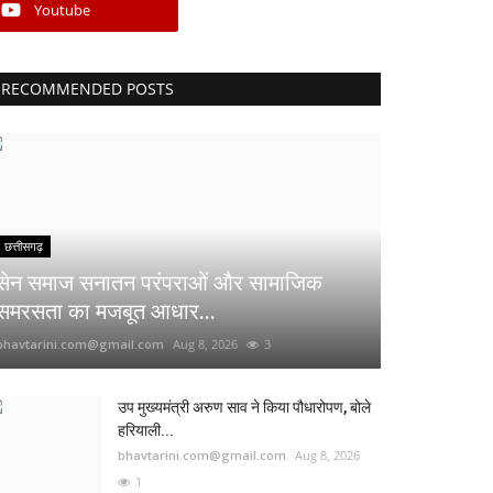
Youtube
RECOMMENDED POSTS
छत्तीसगढ़
सेन समाज सनातन परंपराओं और सामाजिक
समरसता का मजबूत आधार...
bhavtarini.com@gmail.com
Aug 8, 2026
3
उप मुख्यमंत्री अरुण साव ने किया पौधारोपण, बोले
हरियाली...
bhavtarini.com@gmail.com
Aug 8, 2026
1