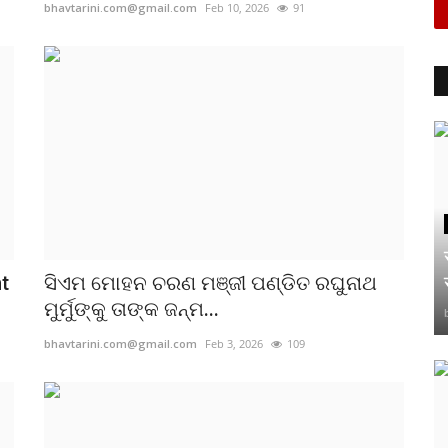
bhavtarini.com@gmail.com
Feb 10, 2026
91
t
ସିଏମ ମୋହନ ଚରଣ ମଞ୍ଜୀ ପଣ୍ଡିତ ରଘୁନାଥ
ମୁର୍ମୁଙ୍କୁ ତାଙ୍କ ଜନ୍ମ...
bhavtarini.com@gmail.com
Feb 3, 2026
109