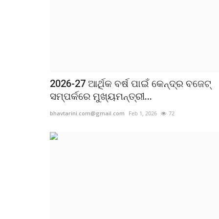
2026-27 ଆର୍ଥିକ ବର୍ଷ ପାଇଁ କେନ୍ଦ୍ର ବଜେଟ୍
ସମ୍ପର୍କରେ ମୁଖ୍ୟମନ୍ତ୍ରୀ...
bhavtarini.com@gmail.com
Feb 1, 2026
72