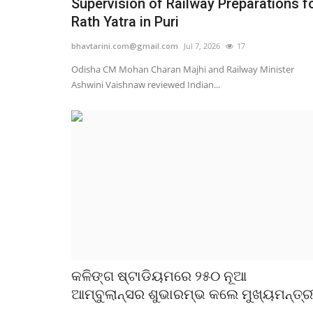
Supervision of Railway Preparations f
Rath Yatra in Puri
bhavtarini.com@gmail.com
Jul 7, 2026
17
Odisha CM Mohan Charan Majhi and Railway Minister
Ashwini Vaishnaw reviewed Indian...
କଳିଙ୍ଗ ଷ୍ଟାଡିୟମରେ ୨୫୦ ନୂଆ
ଆମ୍ବୁଲାନ୍ସର ଶୁଭାରମ୍ଭ କଲେ ମୁଖ୍ୟମନ୍ତ୍ର