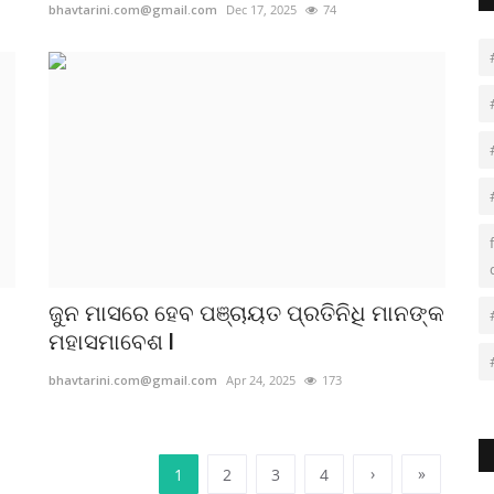
bhavtarini.com@gmail.com
Dec 17, 2025
74
ଜୁନ ମାସରେ ହେବ ପଞ୍ଚାୟତ ପ୍ରତିନିଧି ମାନଙ୍କ
ମହାସମାବେଶ l
bhavtarini.com@gmail.com
Apr 24, 2025
173
›
»
1
2
3
4