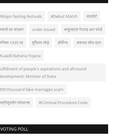
#Major fasting-festivals
#Debut Match
पासपोर्ट
#सापों का संरक्षण
order issued
#यूएसएस गेराल्ड आर फोर्ड
#नियम 1935 रद्द
मुस्लिम जोड़े
हॉर्मोन्स
#करवा चौथ व्रत
#Laadli Bahana Yojana
fulfillment of people's aspirations and all-round
development: Minister of State
#50 thousand fake marriages scam
#श्रीसुदर्शन संस्थानम्
#Criminal Procedure Code
VOTING POLL