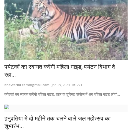
कैरियर
पर्यटन
खेल
धर्म
मनोरंजन
पर्यटकों का स्वागत करेंगी महिला गाइड, पर्यटन विभाग दे
रहा...
बिजनेस
bhavtarini.com@gmail.com
Jan 29, 2023
271
राशिफल
पर्यटकों का स्वागत करेंगी महिला गाइड: शहर के टूरिस्ट प्लेसेज में अब महिला गाइड लोगों...
संपर्क
हनुवंतिया में दो महीने तक चलने वाले जल महोत्सव का
शुभारंभ...