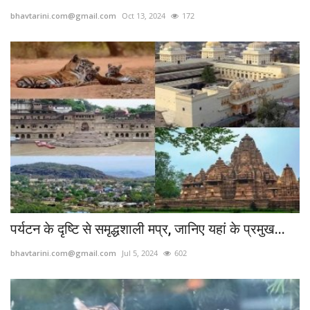
bhavtarini.com@gmail.com
Oct 13, 2024
172
छत्तीसगढ़
राजस्थान
पंजाब
उत्तराखंड
उत्तर प्रदेश
ओडिशा
पर्यटन के दृष्टि से समृद्धशाली मप्र, जानिए यहां के प्रमुख...
झारखंड
bhavtarini.com@gmail.com
Jul 5, 2024
602
लाइफस्टाइल