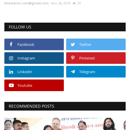
bhavtarini.com@gmail.com
Nov 28, 2018
29
FOLLOW US
Facebook
Twitter
Instagram
Pinterest
Linkedin
Telegram
Youtube
RECOMMENDED POSTS