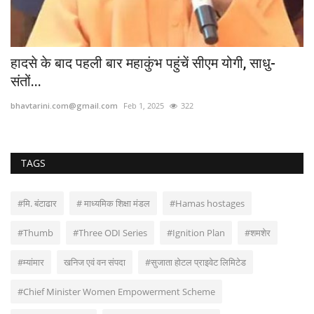
भग
ने
bh
TAGS
#मि. बंटाढार
# माध्यमिक शिक्षा मंडल
#Hamas hostages
#Thumb
#Three ODI Series
#Ignition Plan
#शमशेर
#म्यांमार
खनिज एवं वन संपदा
#सुजाता होटल प्राइवेट लिमिटेड
#Chief Minister Women Empowerment Scheme