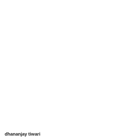
छत्तीसगढ़
राजस्थान
पंजाब
उत्तराखंड
उत्तर प्रदेश
ओडिशा
झारखंड
लाइफस्टाइल
dhananjay tiwari