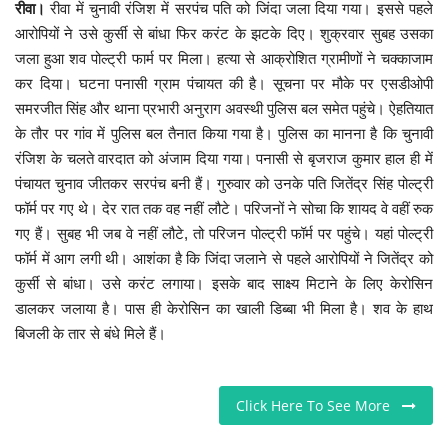
कैरियर
रीवा।
रीवा में चुनावी रंजिश में सरपंच पति को जिंदा जला दिया गया। इससे पहले
आरोपियों ने उसे कुर्सी से बांधा फिर करंट के झटके दिए। शुक्रवार सुबह उसका
पर्यटन
जला हुआ शव पोल्ट्री फार्म पर मिला। हत्या से आक्रोशित ग्रामीणों ने चक्काजाम
कर दिया। घटना पनासी ग्राम पंचायत की है। सूचना पर मौके पर एसडीओपी
खेल
समरजीत सिंह और थाना प्रभारी अनुराग अवस्थी पुलिस बल समेत पहुंचे। ऐहतियात
के तौर पर गांव में पुलिस बल तैनात किया गया है। पुलिस का मानना है कि चुनावी
धर्म
रंजिश के चलते वारदात को अंजाम दिया गया। पनासी से बृजराज कुमार हाल ही में
पंचायत चुनाव जीतकर सरपंच बनी हैं। गुरुवार को उनके पति जितेंद्र सिंह पोल्ट्री
मनोरंजन
फॉर्म पर गए थे। देर रात तक वह नहीं लौटे। परिजनों ने सोचा कि शायद वे वहीं रुक
गए हैं। सुबह भी जब वे नहीं लौटे, तो परिजन पोल्ट्री फॉर्म पर पहुंचे। यहां पोल्ट्री
बिजनेस
फॉर्म में आग लगी थी। आशंका है कि जिंदा जलाने से पहले आरोपियों ने जितेंद्र को
कुर्सी से बांधा। उसे करंट लगाया। इसके बाद साक्ष्य मिटाने के लिए केरोसिन
डालकर जलाया है। पास ही केरोसिन का खाली डिब्बा भी मिला है। शव के हाथ
राशिफल
बिजली के तार से बंधे मिले हैं।
संपर्क
Click Here To See More