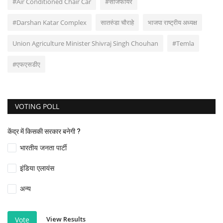
#Air Conditioned Chair Car
#सीजफायर
#Darshan Katar Complex
सातरुंडा चौराहे
भाजपा राष्ट्रीय अध्यक्ष
Union Agriculture Minister Shivraj Singh Chouhan
#Temla
#एफएसडीए
VOTING POLL
केंद्र में किसकी सरकार बनेगी ?
भारतीय जनता पार्टी
इंडिया एलायंस
अन्य
View Results
Vote