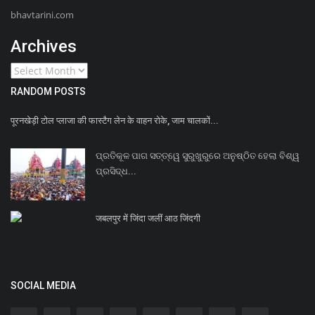
bhavtarini.com
Archives
RANDOM POSTS
पूरनखेड़ी टोल प्लाजा की फास्टैग लेन के वाहन रोके, जाम चालकों...
ପ୍ରତିକୂଳ ପାଗ ସତ୍ତ୍ୱେ ସୁରୁଖୁରୁରେ ଅନୁଷ୍ଠିତ ହେଲା ବିଶ୍ୱ
ପ୍ରସିଦ୍ଧ...
जबलपुर में जिंदा जलीं आठ जिंदगी
SOCIAL MEDIA