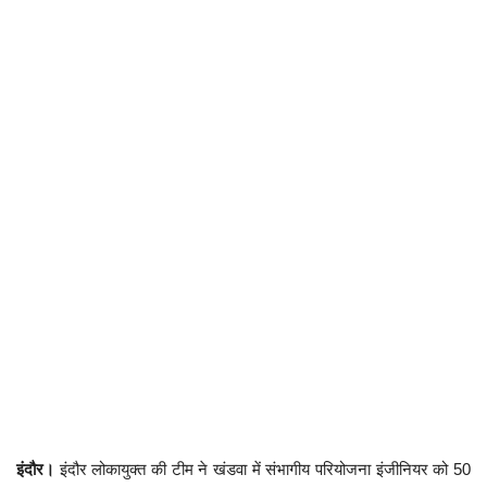
छत्तीसगढ़
राजस्थान
पंजाब
उत्तराखंड
उत्तर प्रदेश
ओडिशा
झारखंड
लाइफस्टाइल
इंदौर।
इंदौर लोकायुक्त की टीम ने खंडवा में संभागीय परियोजना इंजीनियर को 50