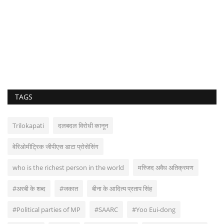
TAGS
Trilokapati
दलबदल विरोधी कानून
वेरिओमीट्रिक जीपीएस डाटा प्रोसेसिंग
who is the richest person in the world
मस्जिद अवैध अतिक्रमण
#अरबी के शब्द
#जकात
बीना के आदित्य प्रताप सिंह
#Political parties of MP
#SAARC
#Yoo Eui-dong