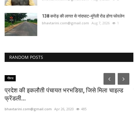
138 करोड़ की लागत से नांदघाट-मुंगेली रोड होगा फोरलेन
bhavtarini.com@gmail.com
Aug 7, 2026
1
RANDOM POSTS
नीमच
ट
प्रदेश की इकलौती पंचायत भरभडिय़ा, जिसे मिला चाइल्ड
स
फ्रेंडली...
bh
bhavtarini.com@gmail.com
Apr 26, 2020
485