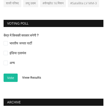
शासी परिषद
लघु उद्यम
#शेनझोउ 16 मिशन
#Satellite LV MM-3
VOTING POLL
केंद्र में किसकी सरकार बनेगी ?
भारतीय जनता पार्टी
इंडिया एलायंस
अन्य
View Results
Vote
ARCHIVE