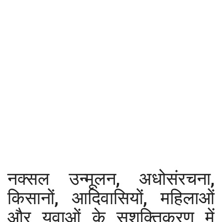
कैरियर
पर्यटन
खेल
धर्म
मनोरंजन
बिजनेस
राशिफल
नक्सल उन्मूलन, अधोसंरचना,
संपर्क
किसानों, आदिवासियों, महिलाओं
और युवाओं के सशक्तिकरण में