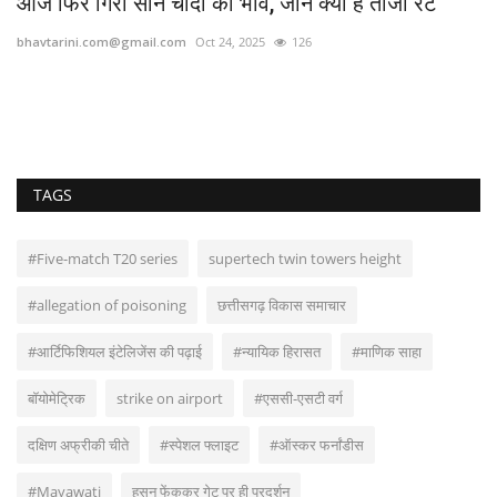
आज फिर गिरा सोने चांदी का भाव, जानें क्या है ताजा रेट
bhavtarini.com@gmail.com
Oct 24, 2025
126
..
TAGS
#Five-match T20 series
supertech twin towers height
#allegation of poisoning
छत्तीसगढ़ विकास समाचार
#आर्टिफिशियल इंटेलिजेंस की पढ़ाई
#न्यायिक हिरासत
#माणिक साहा
बॉयोमेट्रिक
strike on airport
#एससी-एसटी वर्ग
दक्षिण अफ्रीकी चीते
#स्पेशल फ्लाइट
#ऑस्कर फर्नांडीस
#Mayawati
हसुन फेंककर गेट पर ही प्रदर्शन