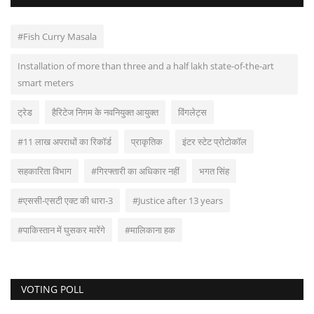
#Fish Curry Masala
Installation of more than three and a half lakh state-of-the-art
smart meters
ट्रेड
हैरिटेज निगम के नवनियुक्त आयुक्त
विंगलेट्स
#11 लाख अपराधों का रिकॉर्ड
प्राकृतिक
इंटर स्टेट प्रोटोकॉल
सहकारिता विभाग
#गिरफ्तारी का अधिकार नहीं
भगत सिंह
#एससी-एसटी एक्ट की धारा-3
#Justice after 13 years
#पाकिस्तान में घुसकर मारेंगे
#मालिकाना हक
VOTING POLL