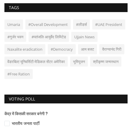
TAGS
Umaria
#Overall Development
#लीडर्स
#UAE President
#गुर्जर भवन
#पतंजलि आयुर्वेद लिमिटेड
Ujjain News
Naxalite eradication
#Democracy
आम बजट
वैराग्यानंद गिरी
वेंडरबिल्ट यूनिवर्सिटी मेडिकल सेंटर अमेरिका
भूमिपूजन
श्रीकृष्ण जन्मस्थान
#Free Ration
VOTING POLL
केंद्र में किसकी सरकार बनेगी ?
भारतीय जनता पार्टी