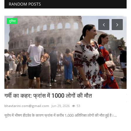
RANDOM POSTS
दुनिया
गर्मी का कहर: फ्रांस में 1000 लोगों की मौत
ज
म
bhavtarini.com@gmail.com
Jun 29, 2026
53
bh
यूरोप में भीषण हीटवेव के कारण फ्रांस में करीब 1,000 अतिरिक्त लोगों की मौत हुई है।...