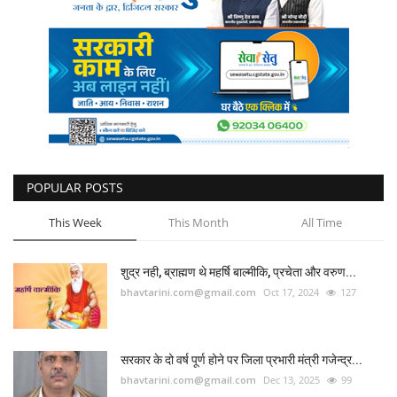
कैरियर
पर्यटन
खेल
धर्म
मनोरंजन
POPULAR POSTS
This Week
This Month
All Time
बिजनेस
शुद्र नही, ब्राह्मण थे महर्षि बाल्मीकि, प्रचेता और वरुण...
राशिफल
bhavtarini.com@gmail.com
Oct 17, 2024
127
संपर्क
सरकार के दो वर्ष पूर्ण होने पर जिला प्रभारी मंत्री गजेन्द्र...
bhavtarini.com@gmail.com
Dec 13, 2025
99