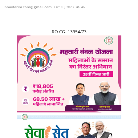
bhavtarini.com@gmail.com
Oct 10, 2023
46
छत्तीसगढ़
राजस्थान
RO CG- 13954/73
पंजाब
उत्तराखंड
उत्तर प्रदेश
ओडिशा
झारखंड
लाइफस्टाइल