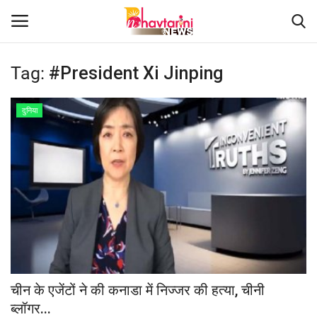
Tag:
#President Xi Jinping
Home
दुनिया
संपर्क करें
Contact
हमारे बारे मेंं
देश
दुनिया
चीन के एजेंटों ने की कनाडा में निज्जर की हत्या, चीनी
ब्लॉगर...
मध्य प्रदेश