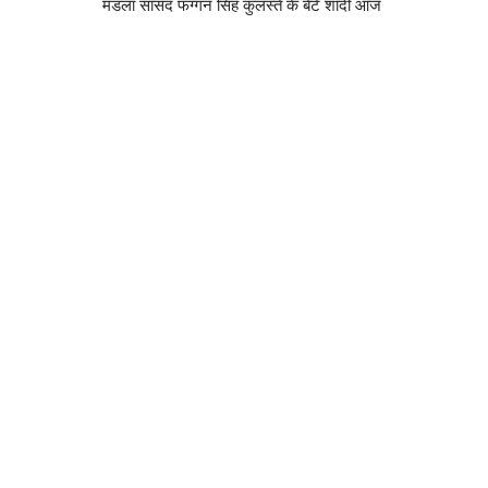
मंडला सांसद फग्गन सिंह कुलस्ते के बेटे शादी आज