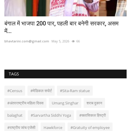
4 दिन में 10 किमी नहीं जा पाया उचित मूल्य दुकानों के लिए...
bhavtarini.com@gmail.com
Nov 18, 2022
324
TAGS
#Census
#मेडिकल सपोर्ट
#Sita-Ram statue
#अंतरराष्ट्रीय महिला दिवस
Umang Singhar
शराब दुकान
balaghat
#Sarvartha Siddhi Yoga
#क्लासिकल हिस्ट्री
#राष्ट्रीय जांच एजेंसी
Hawkforce
#Gratuity of employee