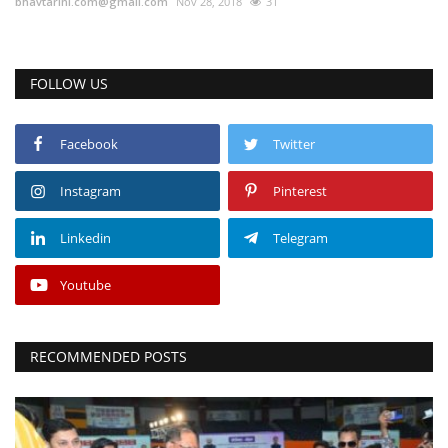
bhavtarini.com@gmail.com
Nov 28, 2018
31
FOLLOW US
Facebook
Twitter
Instagram
Pinterest
Linkedin
Telegram
Youtube
RECOMMENDED POSTS