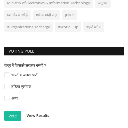
Ministry of Electronics & Information Technology
जगुआर
ध्यानदेव वानखेड़े
#पीएम मोदी पत्र
July 1
#Organizational Incharge
#World Cup
#हार्ट अटैक
VOTING POLL
केंद्र में किसकी सरकार बनेगी ?
भारतीय जनता पार्टी
इंडिया एलायंस
अन्य
View Results
Vote