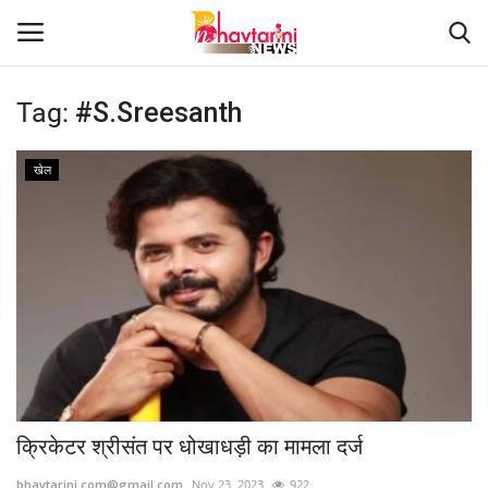
Tag:
#S.Sreesanth
Home
खेल
संपर्क करें
Contact
हमारे बारे मेंं
देश
दुनिया
क्रिकेटर श्रीसंत पर धोखाधड़ी का मामला दर्ज
मध्य प्रदेश
bhavtarini.com@gmail.com
Nov 23, 2023
922