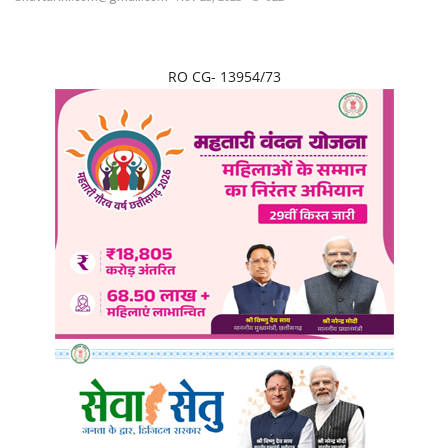
छत्तीसगढ़
RO CG- 13954/73
राजस्थान
पंजाब
उत्तराखंड
उत्तर प्रदेश
ओडिशा
झारखंड
लाइफस्टाइल