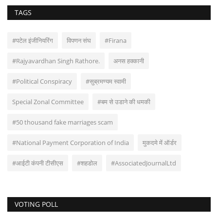
TAGS
#पटेल इंजीनियरिंग
विपणन संघ
#Firana
#Rajyavardhan Singh Rathore.
अनस हक्कानी
#Political Conspiracy
#सुब्रमण्यम स्वामी
Special Zonal Committee
#बम से उडाने की धमकी
#50 thousand fake marriages scam
#National Payment Corporation of India
मुकदमे में ऑर्डर
#आईटी कंपनी टीसीएस
#शहडोल
#AssociatedJournalLtd
VOTING POLL