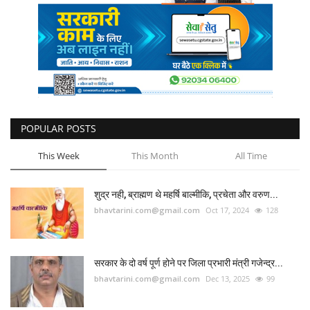
कैरियर
पर्यटन
खेल
धर्म
POPULAR POSTS
मनोरंजन
This Week
This Month
All Time
बिजनेस
शुद्र नही, ब्राह्मण थे महर्षि बाल्मीकि, प्रचेता और वरुण...
bhavtarini.com@gmail.com
Oct 17, 2024
128
राशिफल
संपर्क
सरकार के दो वर्ष पूर्ण होने पर जिला प्रभारी मंत्री गजेन्द्र...
bhavtarini.com@gmail.com
Dec 13, 2025
99