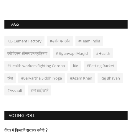
TAGS
KJS Cement Factory
#ड्रोन प्रदर्शन
#Team India
एबीपीएएस ऑनलाइन प्रक्रिया
# Gyanvapi Masjid
#Health
#Health workers fighting Corona
वित्त
#Betting Racket
खेल
#Sarvartha Siddhi Yoga
#Azam Khan
Raj Bhavan
#Assault
बॉम्बे हाई कोर्ट
VOTING POLL
केंद्र में किसकी सरकार बनेगी ?