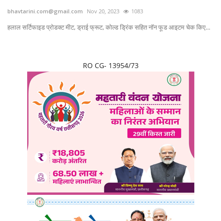
bhavtarini.com@gmail.com
Nov 20, 2023
1083
छत्तीसगढ़
हलाल सर्टिफाइड प्रोडक्ट मीट, ड्राई फ्रूट, कोल्ड ड्रिंक सहित नॉन फूड आइटम चेक किए...
राजस्थान
RO CG- 13954/73
पंजाब
उत्तराखंड
उत्तर प्रदेश
ओडिशा
झारखंड
लाइफस्टाइल