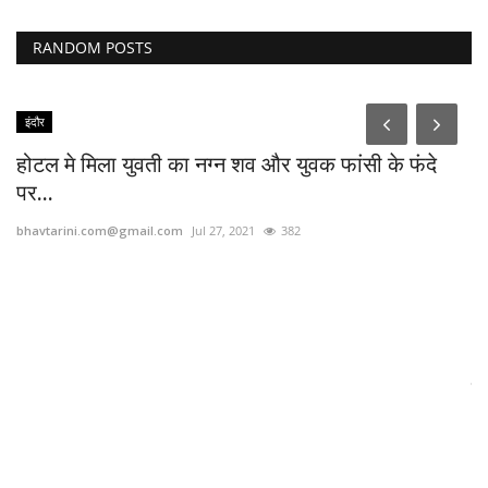
RANDOM POSTS
इंदौर
होटल मे मिला युवती का नग्न शव और युवक फांसी के फंदे
पर...
bhavtarini.com@gmail.com
Jul 27, 2021
382
मद
bh