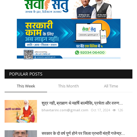
कैरियर
पर्यटन
खेल
धर्म
मनोरंजन
POPULAR POSTS
बिजनेस
This Week
This Month
All Time
राशिफल
शुद्र नही, ब्राह्मण थे महर्षि बाल्मीकि, प्रचेता और वरुण...
संपर्क
bhavtarini.com@gmail.com
Oct 17, 2024
126
सरकार के दो वर्ष पूर्ण होने पर जिला प्रभारी मंत्री गजेन्द्र...