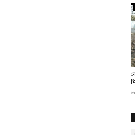
पंजाब
या
निवेश आकर्षित करने मुख्यमंत्री भगवंत सिंह मान
आ
नीदरलैंड...
भ
bhavtarini.com@gmail.com
Apr 19, 2026
55
bh