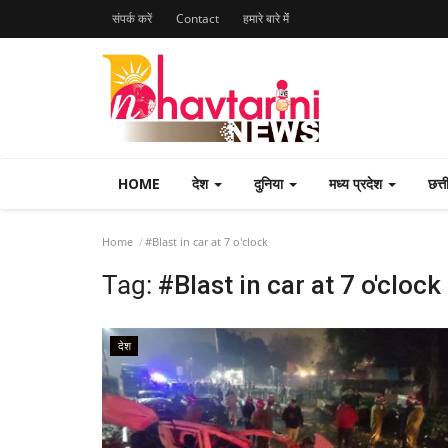
संपर्क करें
Contact
हमारे बारे मेंं
HOME
देश
दुनिया
मध्य प्रदेश
छत्
Home
#Blast in car at 7 o'clock
Tag:
#Blast in car at 7 o'clock
देश