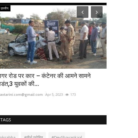
उज्जैन
शाजापुर
जनआशीर्वाद या
जोरदार...
bhavtarini.com@g
गर रोड पर कार – कंटेनर की आमने सामने
िडंत,3 युवकों की...
avtarini.com@gmail.com
Apr 5, 2023
173
TAGS
loksabha
#तीर्थ पुरोहित
#DevShayankaal