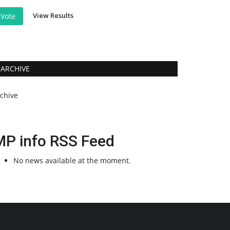
View Results
Vote
ARCHIVE
rchive
MP info RSS Feed
No news available at the moment.