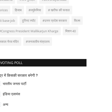
prices
हिजाब
#ल्यूकेमिया
# खरीफ की फसल
iti base job
टूरिस्ट स्पॉट
#उत्तर प्रदेश सरकार
फिल्म
#Congress President Mallikarjun Kharge
मिशन 40
#काल भैरव मंदिर
#जनजातीय मंत्रालय
VOTING POLL
ंद्र में किसकी सरकार बनेगी ?
भारतीय जनता पार्टी
इंडिया एलायंस
अन्य