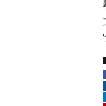
घर
bh
टे
bh