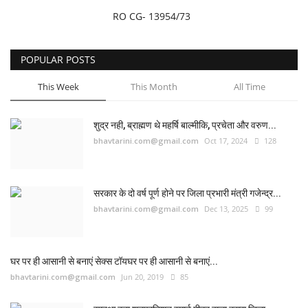
RO CG- 13954/73
छत्तीसगढ़
POPULAR POSTS
राजस्थान
This Week
This Month
All Time
पंजाब
शुद्र नही, ब्राह्मण थे महर्षि बाल्मीकि, प्रचेता और वरुण...
उत्तराखंड
bhavtarini.com@gmail.com
Oct 17, 2024
128
उत्तर प्रदेश
सरकार के दो वर्ष पूर्ण होने पर जिला प्रभारी मंत्री गजेन्द्र...
ओडिशा
bhavtarini.com@gmail.com
Dec 13, 2025
99
झारखंड
घर पर ही आसानी से बनाएं सेक्स टॉयघर पर ही आसानी से बनाएं...
लाइफस्टाइल
bhavtarini.com@gmail.com
Jun 20, 2019
85