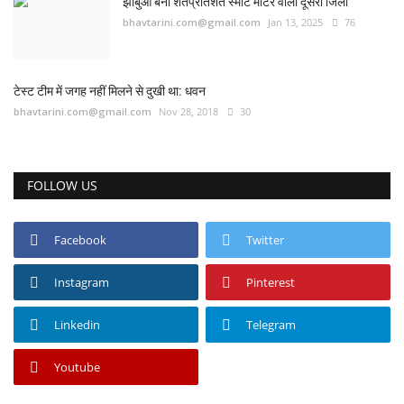
कैरियर
झाबुआ बना शतप्रतिशत स्मार्ट मीटर वाला दूसरा जिला
bhavtarini.com@gmail.com
Jan 13, 2025
76
पर्यटन
टेस्ट टीम में जगह नहीं मिलने से दुखी था: धवन
खेल
bhavtarini.com@gmail.com
Nov 28, 2018
30
धर्म
FOLLOW US
मनोरंजन
बिजनेस
Facebook
Twitter
राशिफल
Instagram
Pinterest
संपर्क
Linkedin
Telegram
Youtube