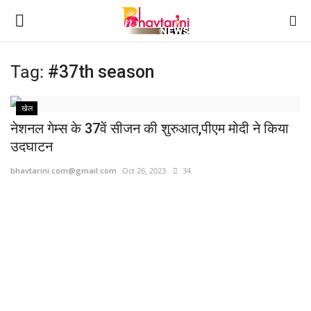
Tag:
#37th season
Home
खेल
नेशनल गेम्स के 37वें सीजन की शुरुआत,पीएम मोदी ने किया
संपर्क करें
उदघाटन
Contact
bhavtarini.com@gmail.com
Oct 26, 2023
34
हमारे बारे मेंं
देश
दुनिया
मध्य प्रदेश