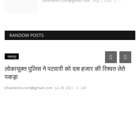
bhavtarini.com@gmail.com
Aug 7, 2026
1
RANDOM POSTS
जबलपुर
लोकायुक्त पुलिस ने पटवारी को दस हजार की रिश्वत लेते
पकड़ा
bhavtarini.com@gmail.com
Jul 28, 2021
224
.
पु