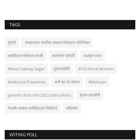
TAGS
मुंगेली
#महाराष्ट्र संगठित अपराध नियंत्रण अधिनियम
#संविधान संशोधन-एससी
#पर्सनल प्रॉपर्टी
#अमृत भारत
#Muni Samay Sagar
मुद्रास्फीति
#102 Rural Women
Medicinal Properties
#नौ बार के सांसद
#Matiyari
ganesh chaturthi 2022 date photo
सृजन प्रदर्शनी
नेटवर्क एक्सेस एसोसिएट्स लिमिटेड
#हिटमैन
VOTING POLL