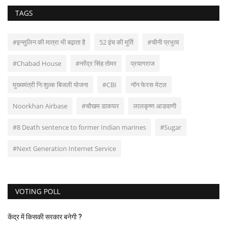
TAGS
#इन्‍सुलिन की मात्रा भी बढ़ाता है
52 इंच की मूर्ति
#चीनी प्रभुत्व
​​#Chabad House
#नरेंद्र सिंह तोमर
प्रयागराज
मुख्यमंत्री निःशुल्क बिजली योजना
#CBI
नॉन फेरस मेटल
Noorkhan Airbase
#चौखम डाकघर
लालकृष्ण आडवाणी
#8 Death sentence to former Indian marines
#Sugar
#Next Generation Internet Service
VOTING POLL
केंद्र में किसकी सरकार बनेगी ?