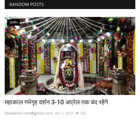
RANDOM POSTS
उज्जैन
महाकाल गर्भगृह दर्शन 3-10 अप्रेल तक बंद रहेंगे
वल
bhavtarini.com@gmail.com
Apr 1, 2023
206
bh
भोप