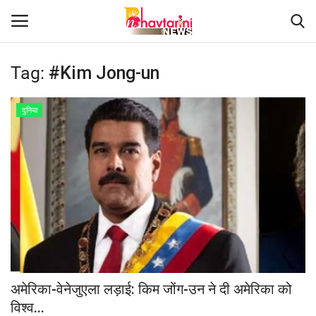
Tag:
#Kim Jong-un
Home
दुनिया
संपर्क करें
Contact
हमारे बारे मेंं
देश
दुनिया
अमेरिका-वेनेजुएला लड़ाई: किम जोंग-उन ने दी अमेरिका को
विश्व...
मध्य प्रदेश