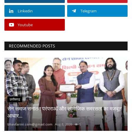
Linkedin
Telegram
Youtube
RECOMMENDED POSTS
छत्तीसगढ़
सेन समाज सनातन परंपराओं और सामाजिक समरसता का मजबूत
आधार...
bhavtarini.com@gmail.com
Aug 8, 2026
5