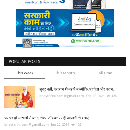
कैरियर
पर्यटन
खेल
धर्म
मनोरंजन
POPULAR POSTS
This Week
This Month
All Time
बिजनेस
शुद्र नही, ब्राह्मण थे महर्षि बाल्मीकि, प्रचेता और वरुण...
राशिफल
bhavtarini.com@gmail.com
Oct 17, 2024
128
संपर्क
घर पर ही आसानी से बनाएं सेक्स टॉयघर पर ही आसानी से बनाएं...
bhavtarini.com@gmail.com
Jun 20, 2019
102