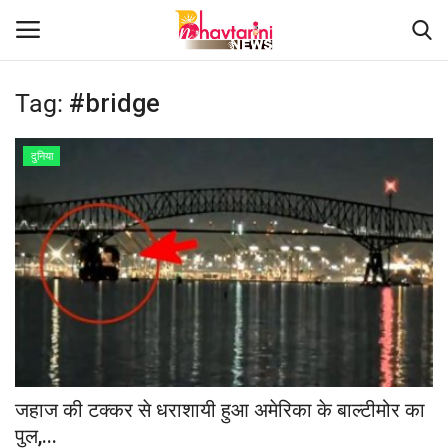
Tag:
#bridge
Home
दुनिया
संपर्क करें
Contact
हमारे बारे मेंं
देश
दुनिया
जहाज की टक्कर से धराशायी हुआ अमेरिका के बाल्‍टीमोर का
पुल,...
मध्य प्रदेश