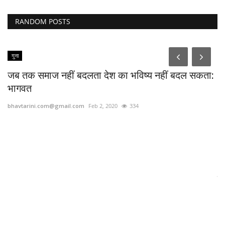
RANDOM POSTS
गुना
जब तक समाज नहीं बदलता देश का भविष्य नहीं बदल सकता:
भागवत
bhavtarini.com@gmail.com
Feb 2, 2020
334
स
bh