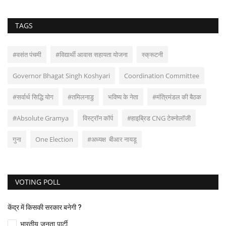
TAGS
#वसंत पंचमी
#विद्यार्थी आवास सहायता योजना
स्क्रूटनी
Governor Bhagat Singh Koshyari
Coordination Committee
#सर्वार्थ सिद्धि योग
#तमिलनाडु
भविष्य के नेता
#मंत्रिमंडल की बैठक
#Absolute Gramya
विस्ट्रॉन कॉर्प
#हाइ‌ब्रिड CNG टेक्नोलॉजी
गुना
One Election
#अध्यक्ष बीआर नायडू
VOTING POLL
केंद्र में किसकी सरकार बनेगी ?
भारतीय जनता पार्टी