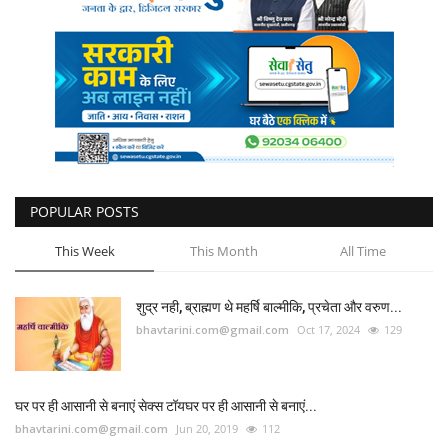
कैरियर
पर्यटन
खेल
धर्म
मनोरंजन
POPULAR POSTS
This Week
This Month
All Time
बिजनेस
शुद्र नही, ब्राह्मण थे महर्षि बाल्मीकि, प्रचेता और वरुण...
राशिफल
bhavtarini.com@gmail.com
Oct 17, 2024
129
संपर्क
घर पर ही आसानी से बनाएं सेक्स टॉयघर पर ही आसानी से बनाएं...
bhavtarini.com@gmail.com
Jun 20, 2019
112