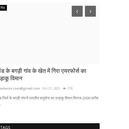
भिंड
छिंदवाड़ा
ंड के बगड़ी गांव के खेत में गिरा एयरफोर्स का
प्रेस क्लब छिं
ड़ाकू विमान
क्लब के 30...
avtarini.com@gmail.com
Oct 21, 2021
770
bhavtarini.com@g
ंड जिले के बगड़ी गांव में भारतीय वायुसेना का लड़ाकू विमान मिराज-2000 क्रैश
..
TAGS