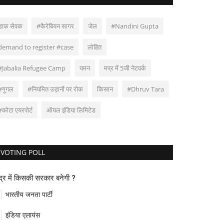
डाक सेवक
#कैरेबियन सागर
जेल
#Nandini Gupta
demand to register #case
लोहित
#Jabalia Refugee Camp
यमन
मप्र में 5जी नेटवर्क
#गूगल
#नियमित उड़ानों पर रोक
किसान
#Dhruv Tara
#कोटा एयरपोर्ट
ऑयल इंडिया लिमिटेड
VOTING POLL
ंद्र में किसकी सरकार बनेगी ?
भारतीय जनता पार्टी
इंडिया एलायंस