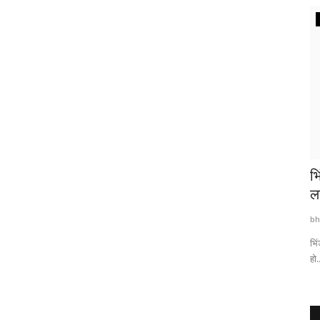
छत्तीसगढ़
ता
मुख्यमंत्री विष्णु देव साय की अध्यक्षता में वन अधिकार
भि
अधिनियम...
ल
bhavtarini.com@gmail.com
Aug 5, 2026
2
bh
भि
हो.