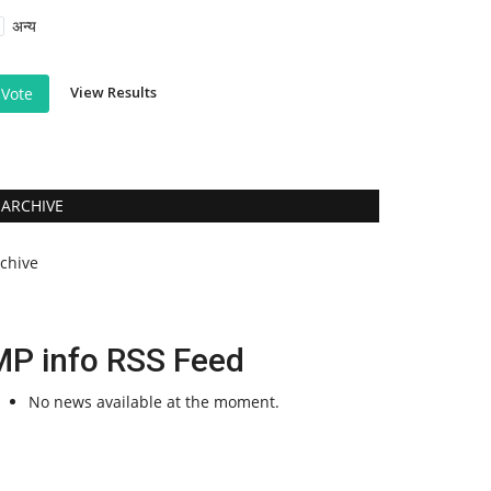
अन्य
View Results
Vote
ARCHIVE
rchive
MP info RSS Feed
No news available at the moment.