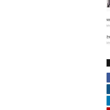
घर
bh
टे
bh